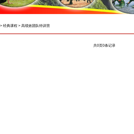
>
经典课程
>
高绩效团队特训营
共
0
页
0
条记录